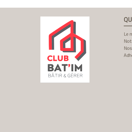
QU
Le m
Notr
Nos
Adhé