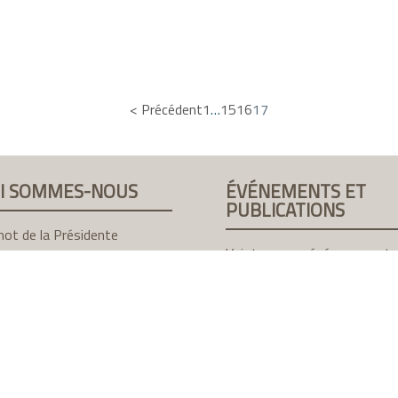
< Précédent
1
…
15
16
17
I SOMMES-NOUS
ÉVÉNEMENTS ET
PUBLICATIONS
ot de la Présidente
Voir tous nos événenements
e Conseil d’Administration
Recherche documentaire
 actions
Ateliers
rer au club
Rencontres
Webinaires