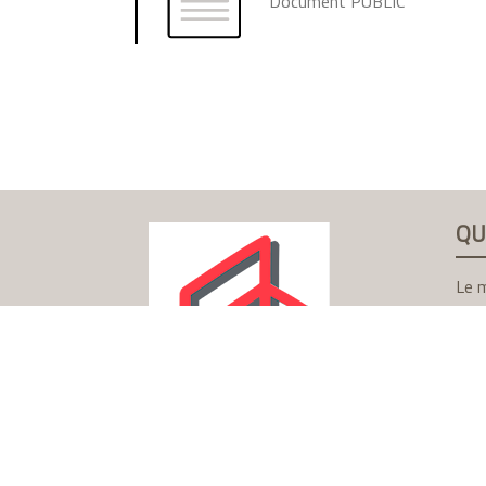
Document PUBLIC
QU
Le m
Notr
Nos
Adhé